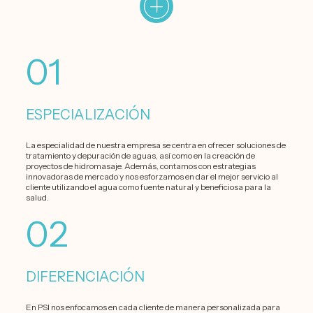
01
ESPECIALIZACIÓN
La especialidad de nuestra empresa se centra en ofrecer soluciones de
tratamiento y depuración de aguas, así como en la creación de
proyectos de hidromasaje. Además, contamos con estrategias
innovadoras de mercado y nos esforzamos en dar el mejor servicio al
cliente utilizando el agua como fuente natural y beneficiosa para la
salud.
02
DIFERENCIACIÓN
En PSI nos enfocamos en cada cliente de manera personalizada para