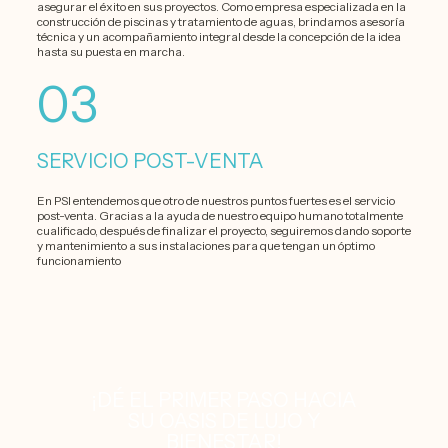
asegurar el éxito en sus proyectos. Como empresa especializada en la
construcción de piscinas y tratamiento de aguas, brindamos asesoría
técnica y un acompañamiento integral desde la concepción de la idea
hasta su puesta en marcha.
03
SERVICIO POST-VENTA
En PSI entendemos que otro de nuestros puntos fuertes es el servicio
post-venta. Gracias a la ayuda de nuestro equipo humano totalmente
cualificado, después de finalizar el proyecto, seguiremos dando soporte
y mantenimiento a sus instalaciones para que tengan un óptimo
funcionamiento
¡DÉ EL PRIMER PASO HACIA
SU OASIS DE LUJO Y
BIENESTAR!