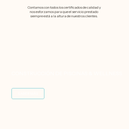
Contamos con todos los certificados de calidad y
nos esforzamos para que el servicio prestado
siempre está a la altura de nuestros clientes.
CONSTRUCCIÓN DE PISCINAS & WELLNESS
SABER MÁS