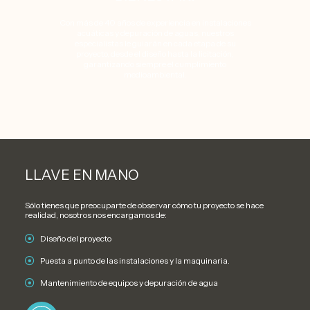
Con más de 40 años de experiencia en instalaciones
acuáticas y depuración de aguas, nuestros
especialistas le guiarán en cada etapa de su
proyecto, desde el diseño hasta la licitación,
garantizando siempre el cumplimiento
medioambiental.
LLAVE EN MANO
Sólo tienes que preocuparte de observar cómo tu proyecto se hace
realidad, nosotros nos encargamos de:
Diseño del proyecto
Puesta a punto de las instalaciones y la maquinaria.
Mantenimiento de equipos y depuración de agua