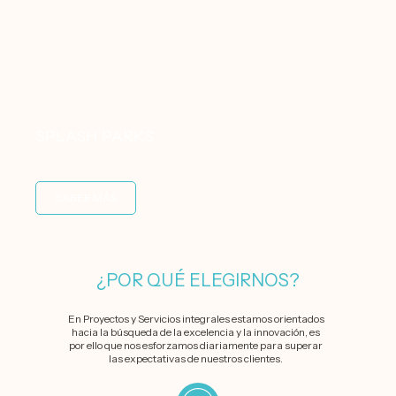
SPLASH PARKS
SABER MÁS
¿POR QUÉ ELEGIRNOS?
En Proyectos y Servicios integrales estamos orientados
hacia la búsqueda de la excelencia y la innovación, es
por ello que nos esforzamos diariamente para superar
las expectativas de nuestros clientes.