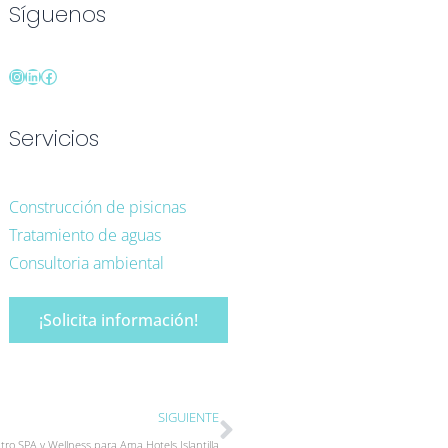
Síguenos
Servicios
Construcción de pisicnas
Tratamiento de aguas
Consultoria ambiental
¡Solicita información!
Siguiente
SIGUIENTE
tro SPA y Wellness para Ama Hotels Islantilla