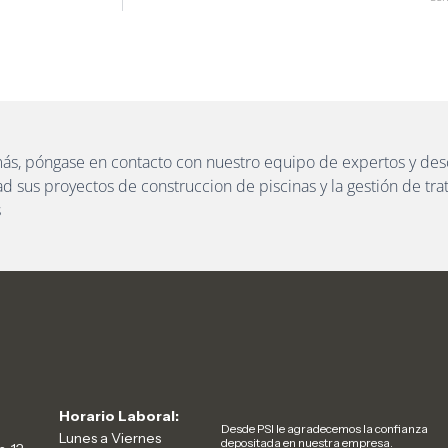
ás, póngase en contacto con nuestro equipo de expertos y d
ad sus proyectos de construccion de piscinas y la gestión de tr
s
Horario Laboral:
Desde PSI le agradecemos la confianza
Lunes a Viernes
depositada en nuestra empresa.