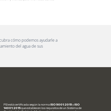
escubra cómo podemos ayudarle a
atamiento del agua de sus
PSI está certificada según la norma
ISO 9001:2015
y
ISO
14001:2015
que establecen los requisitos de un Sistema de