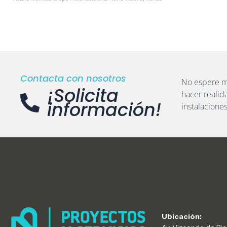
Contacta con nosotros
No espere m
¡Solicita
hacer realid
información!
instalacione
Ubicación: